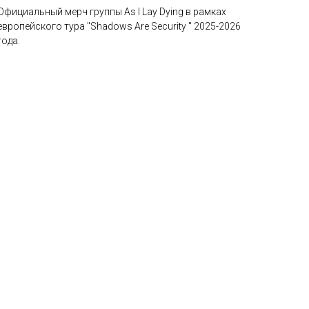
Официальный мерч группы As I Lay Dying в рамках
европейского тура "Shadows Are Security " 2025-2026
года.