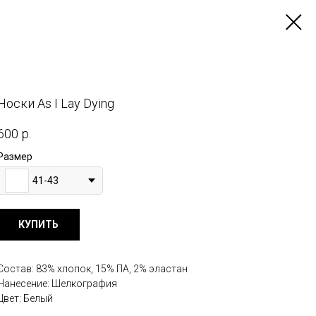
Носки As I Lay Dying
600
р.
Размер
41-43
КУПИТЬ
Состав: 83% хлопок, 15% ПА, 2% эластан
Нанесение: Шелкография
Цвет: Белый