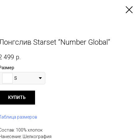
Лонгслив Starset “Number Global”
2 499
р.
Размер
S
КУПИТЬ
Таблица размеров
Состав: 100% хлопок
Нанесение: Шелкография