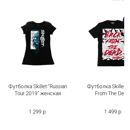
C
Футболка Skillet “Russian
Футболка Skillet “
Tour 2019” женская
From The Dead
1 299
р.
1 499
р.