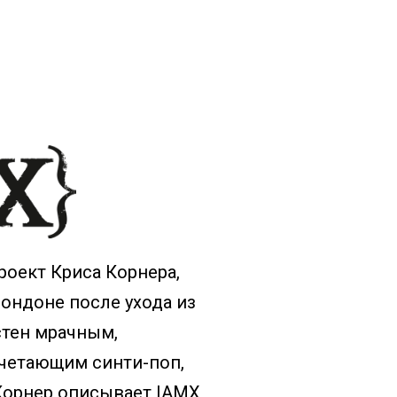
оект Криса Корнера,
Лондоне после ухода из
стен мрачным,
очетающим синти-поп,
 Корнер описывает IAMX