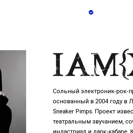
Сольный электроник-рок-пр
основанный в 2004 году в 
Sneaker Pimps. Проект изве
театральным звучанием, с
индастриал и дарк-кабаре.