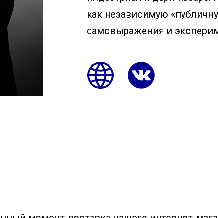
как независимую «публичн
самовыражения и эксперим
нный момент доставка нашего интернет-магаз